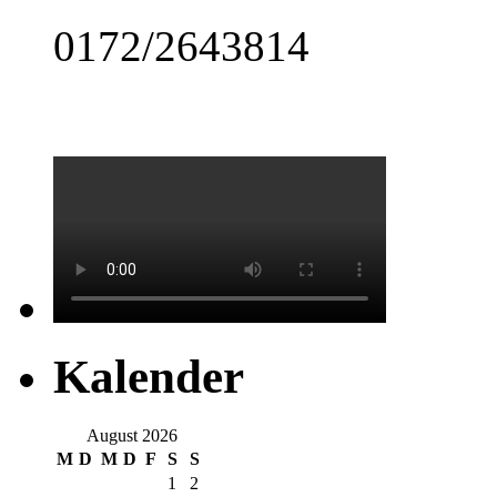
0172/2643814
Kalender
August 2026
M
D
M
D
F
S
S
1
2